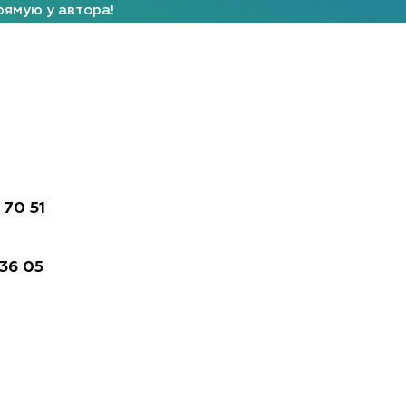
рямую у автора!
 70 51
 36 05