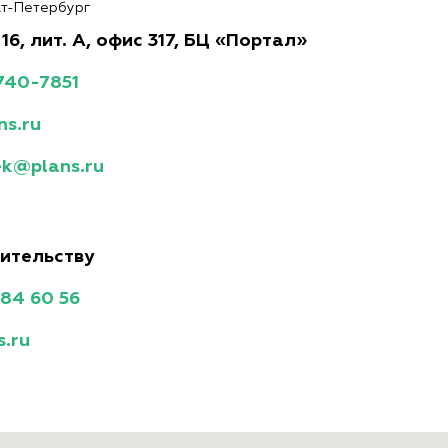
нкт-Петербург
16, лит. А
,
офис 317
, БЦ «Портал»
 740-7851
ns.ru
ek@plans.ru
ительству
784 60 56
s.ru