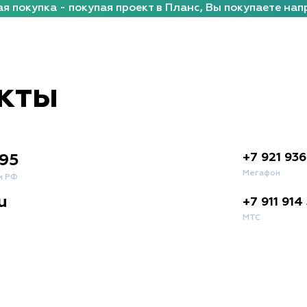
я покупка - покупая проект в Планс, Вы покупаете нап
кты
+7 921 936
 95
Мегафон
и РФ
u
+7 911 914
МТС