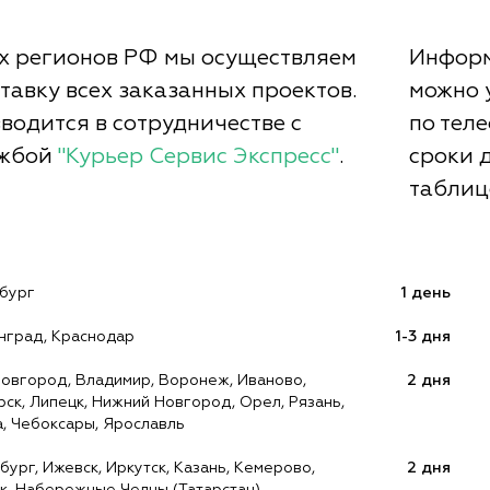
х регионов РФ мы осуществляем
Информ
тавку всех заказанных проектов.
можно 
водится в сотрудничестве с
по тел
ужбой
"Курьер Сервис Экспресс"
.
сроки 
таблиц
рбург
1 день
нград, Краснодар
1-3 дня
овгород, Владимир, Воронеж, Иваново,
2 дня
рск, Липецк, Нижний Новгород, Орел, Рязань,
а, Чебоксары, Ярославль
ург, Ижевск, Иркутск, Казань, Кемерово,
2 дня