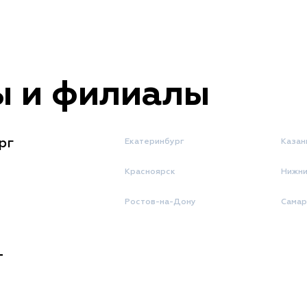
 и филиалы
рг
Екатеринбург
Казан
Красноярск
Нижни
Ростов-на-Дону
Самар
г