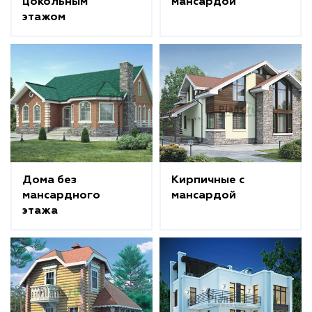
цокольным
мансардой
этажом
Дома без
Кирпичные с
мансардного
мансардой
этажа