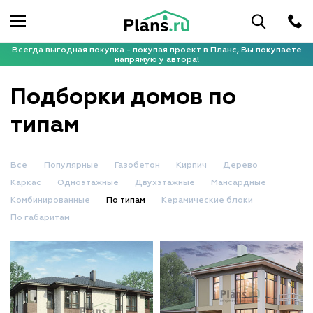
Всегда выгодная покупка - покупая проект в Планс, Вы покупаете
напрямую у автора!
Подборки домов по
типам
Все
Популярные
Газобетон
Кирпич
Дерево
Каркас
Одноэтажные
Двухэтажные
Мансардные
Комбинированные
По типам
Керамические блоки
По габаритам