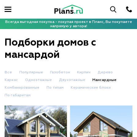
Всегда выгодная покупка - покупая проект в Планс, Вы покупаете
напрямую у автора!
Подборки домов с
мансардой
Все
Популярные
Газобетон
Кирпич
Дерево
Каркас
Одноэтажные
Двухэтажные
Мансардные
Комбинированные
По типам
Керамические блоки
По габаритам