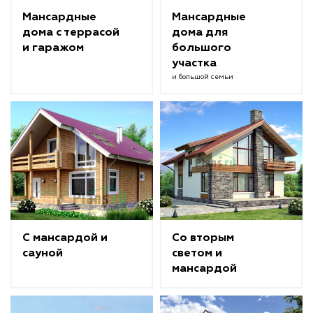
Мансардные
Мансардные
дома с террасой
дома для
и гаражом
большого
участка
и большой семьи
С мансардой и
Со вторым
сауной
светом и
мансардой