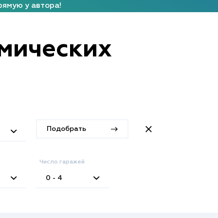
рямую у автора!
амических
Подобрать
Число гаражей
0 - 4