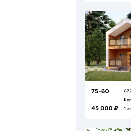
75-60
87.
Ке
45 000 ₽
1 э