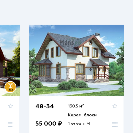
2
48-34
130.5 м
Керам. блоки
55 000 ₽
1 этаж + М