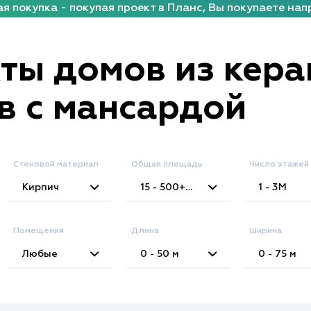
я покупка - покупая проект в Планс, Вы покупаете нап
ты домов из кер
в с мансардой
Стеновой материал
Общая площадь
Число этажей
2
Кирпич
15 - 500+
м
1 - 3
М
Помещения
Длина
Ширина
Любые
0 - 50
м
0 - 75
м