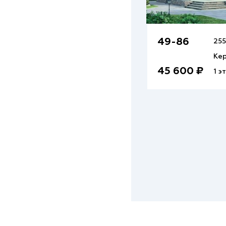
49-86
255
Кер
45 600 ₽
1 э