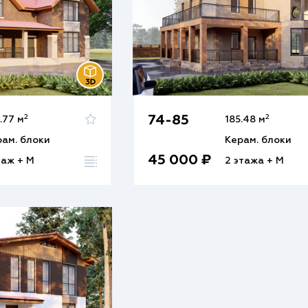
2
2
74-85
.77 м
185.48 м
рам. блоки
Керам. блоки
45 000 ₽
таж + М
2 этажа + М