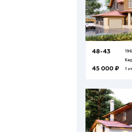
48-43
196
Ке
45 000 ₽
1 э