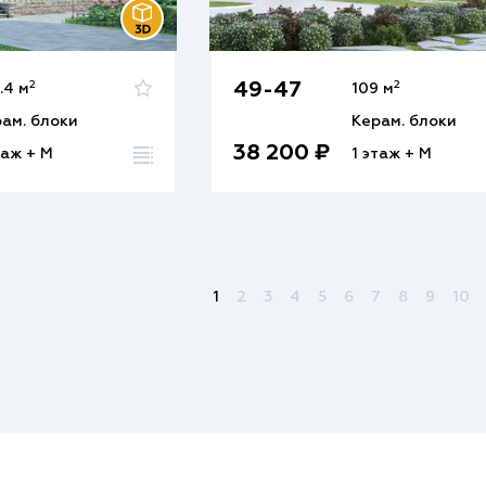
2
2
49-47
.4 м
109 м
ам. блоки
Керам. блоки
38 200 ₽
таж + М
1 этаж + М
1
2
3
4
5
6
7
8
9
10