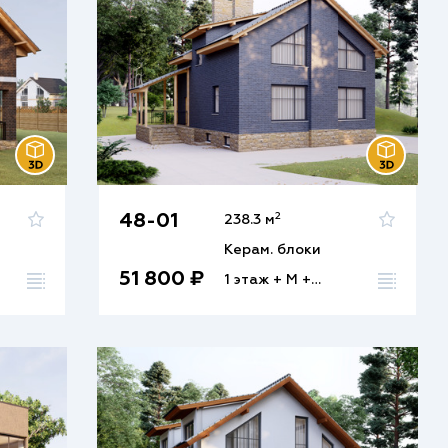
2
48-01
238.3 м
Керам. блоки
51 800 ₽
1 этаж + М + Ц