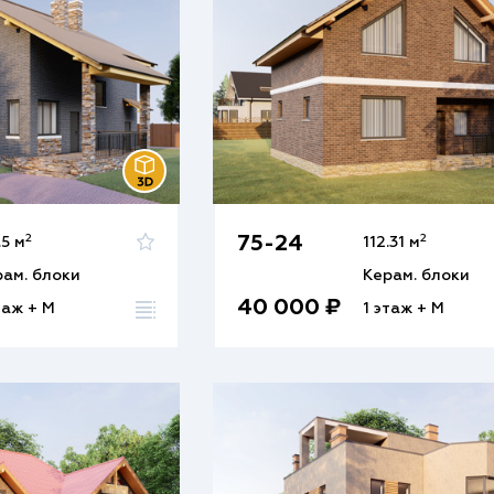
2
2
75-24
.5 м
112.31 м
рам. блоки
Керам. блоки
40 000 ₽
таж + М
1 этаж + М