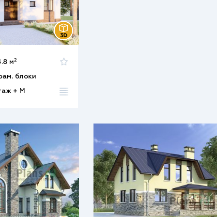
2
.8 м
рам. блоки
этаж + М