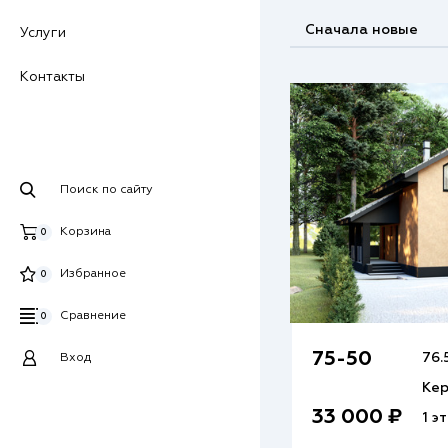
Сначала новые
Услуги
Контакты
Поиск по сайту
Корзина
0
Избранное
0
Сравнение
0
75-50
76.
Вход
Кер
33 000 ₽
1 э