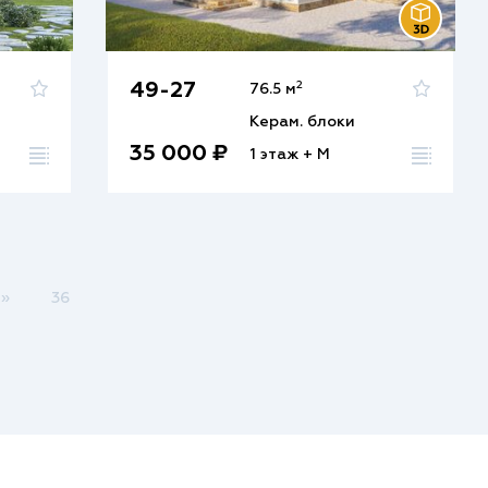
2
49-27
76.5 м
Керам. блоки
35 000 ₽
1 этаж + М
»
36