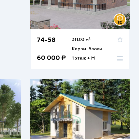
2
74-58
311.03 м
Керам. блоки
60 000 ₽
1 этаж + М