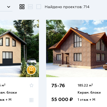
Найдено проектов: 714
2
2
75-76
5 м
185.22 м
ам. блоки
Керам. блоки
55 000 ₽
таж + М
1 этаж + М