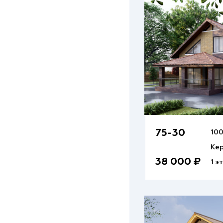
75-30
100
Кер
38 000 ₽