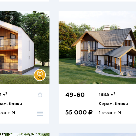
2
2
49-60
2 м
188.5 м
рам. блоки
Керам. блоки
55 000 ₽
таж + М
1 этаж + М