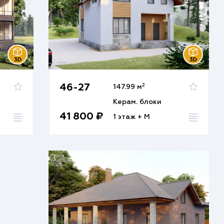
2
46-27
147.99 м
Керам. блоки
41 800 ₽
1 этаж + М