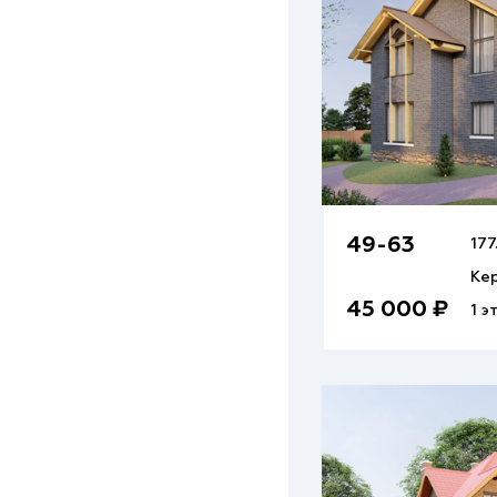
49-63
177
Ке
45 000 ₽
1 э