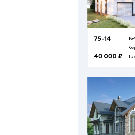
75-14
164
Ке
40 000 ₽
1 