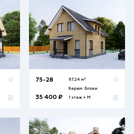
2
75-28
97.24 м
Керам. блоки
35 400 ₽
1 этаж + М