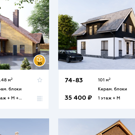
2
2
74-83
.48 м
101 м
ам. блоки
Керам. блоки
35 400 ₽
1 этаж + М + Ц
1 этаж + М