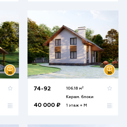
2
74-92
106.18 м
Керам. блоки
40 000 ₽
1 этаж + М