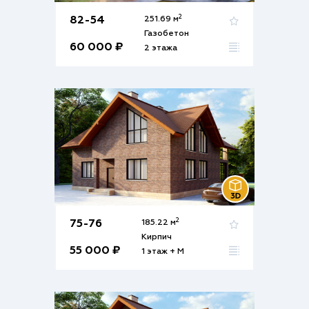
2
82-54
251.69 м
Газобетон
60 000 ₽
2 этажа
2
75-76
185.22 м
Кирпич
55 000 ₽
1 этаж + М