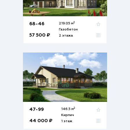
2
68-46
219.05 м
Газобетон
57 500 ₽
2 этажа
2
47-99
146.5 м
Кирпич
44 000 ₽
1 этаж