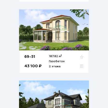
2
69-51
187.82 м
Газобетон
43 100 ₽
2 этажа