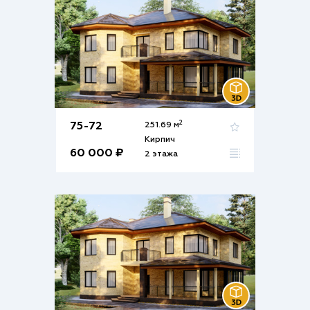
2
75-72
251.69 м
Кирпич
60 000 ₽
2 этажа