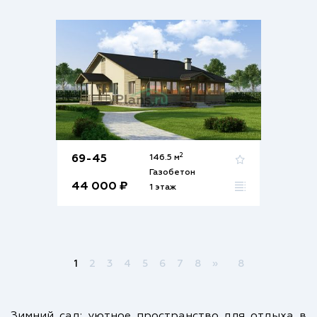
2
69-45
146.5 м
Газобетон
44 000 ₽
1 этаж
1
2
3
4
5
6
7
8
»
8
Зимний сад: уютное пространство для отдыха в