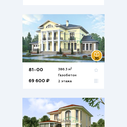
2
81-00
386.3 м
Газобетон
69 600 ₽
2 этажа