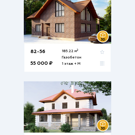
2
82-56
185.22 м
Газобетон
55 000 ₽
1 этаж + М