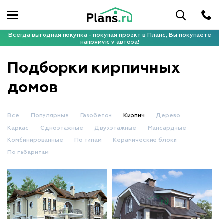
Всегда выгодная покупка - покупая проект в Планс, Вы покупаете
напрямую у автора!
Подборки кирпичных
домов
Все
Популярные
Газобетон
Кирпич
Дерево
Каркас
Одноэтажные
Двухэтажные
Мансардные
Комбинированные
По типам
Керамические блоки
По габаритам