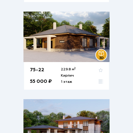
2
75-22
229.8 м
Кирпич
55 000 ₽
1 этаж