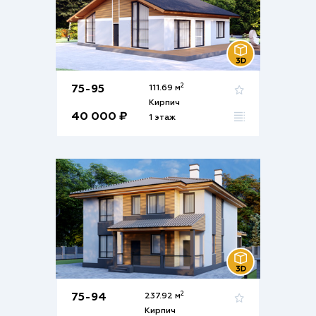
2
75-95
111.69 м
Кирпич
40 000 ₽
1 этаж
2
75-94
237.92 м
Кирпич