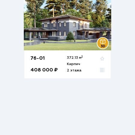
2
76-01
372.13 м
Кирпич
408 000 ₽
2 этажа