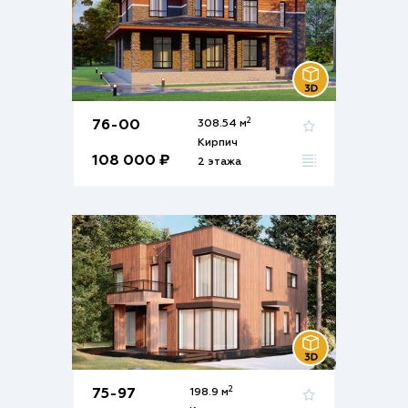
2
76-00
308.54 м
Кирпич
108 000 ₽
2 этажа
2
75-97
198.9 м