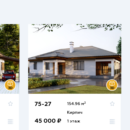
2
75-27
154.96 м
Кирпич
45 000 ₽
1 этаж