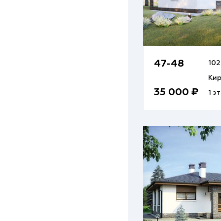
47-48
102
Ки
35 000 ₽
1 э