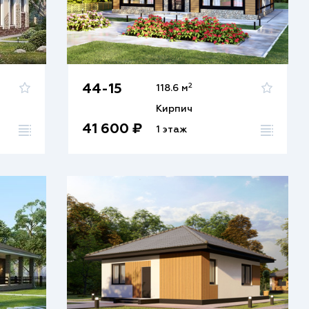
2
44-15
118.6 м
Кирпич
41 600 ₽
1 этаж