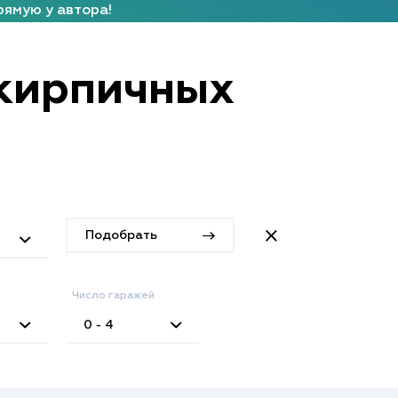
рямую у автора!
кирпичных
Подобрать
Число гаражей
0 - 4