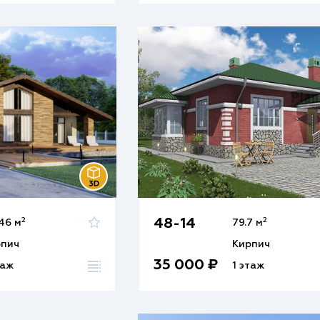
2
2
48-14
.46 м
79.7 м
рпич
Кирпич
35 000 ₽
таж
1 этаж