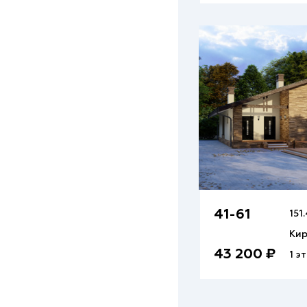
41-61
151
Ки
43 200 ₽
1 э