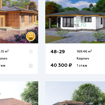
2
2
48-29
.15 м
169.46 м
рпич
Кирпич
40 300 ₽
этаж
1 этаж