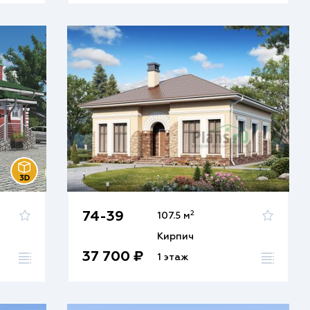
2
74-39
107.5 м
Кирпич
37 700 ₽
1 этаж