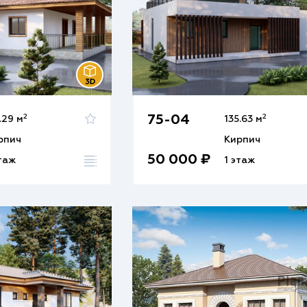
2
2
75-04
.29 м
135.63 м
рпич
Кирпич
50 000 ₽
этаж
1 этаж