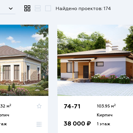
Найдено проектов: 174
2
2
74-71
.32 м
103.95 м
рпич
Кирпич
38 000 ₽
этаж
1 этаж