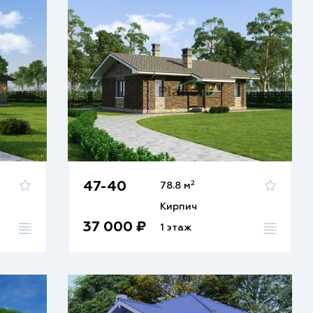
2
47-40
78.8 м
Кирпич
37 000 ₽
1 этаж