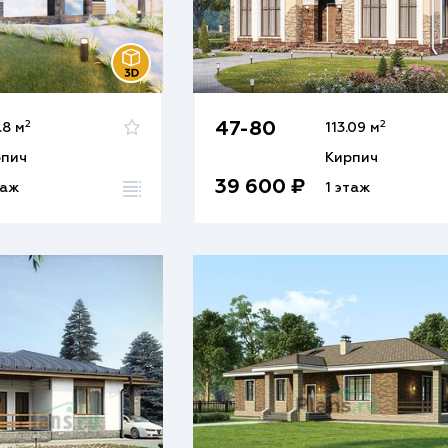
2
2
47-80
.8 м
113.09 м
рпич
Кирпич
39 600 ₽
таж
1 этаж