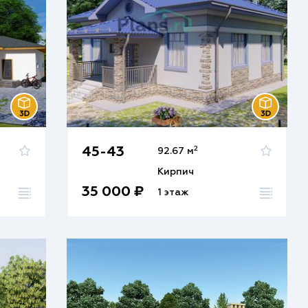
2
45-43
92.67 м
Кирпич
35 000 ₽
1 этаж