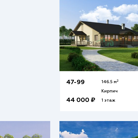
2
47-99
146.5 м
Кирпич
44 000 ₽
1 этаж