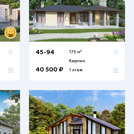
2
45-94
175 м
Кирпич
40 500 ₽
1 этаж