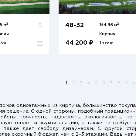
2
2
48-32
.5 м
154.96 м
рпич
Кирпич
44 200 ₽
таж
1 этаж
1
2
3
4
5
6
7
8
9
»
домов одноэтажных из кирпича, большинство покупа
ения решение. С одной стороны, подобный традицион
ойств: прочность, надежность, экологичность, не
ошую тепло- и звукоизоляцию, а также не требует
то также дает свободу дизайнерам. С другой ст
лее скромный бюджет, чем с 2-3 этажами. Ведь нет