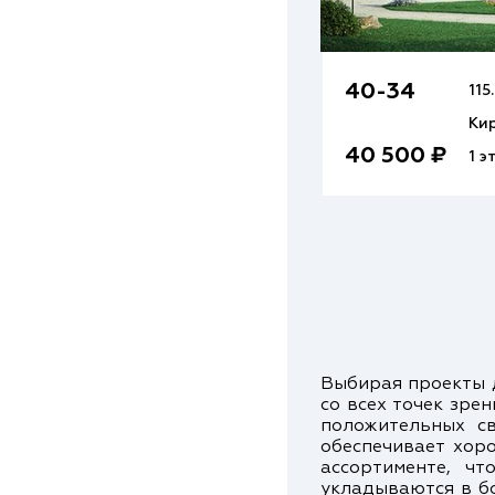
40-34
115
Ки
40 500 ₽
1 э
Выбирая проекты 
со всех точек зр
положительных св
обеспечивает хор
ассортименте, ч
укладываются в бо