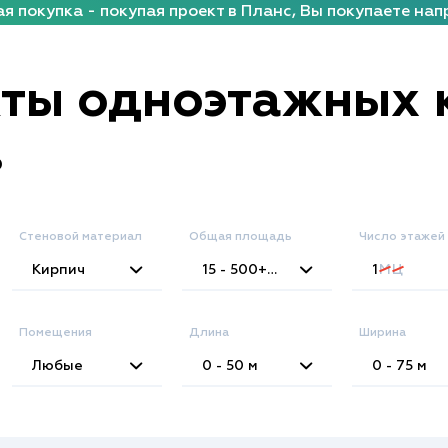
я покупка - покупая проект в Планс, Вы покупаете нап
ты одноэтажных 
в
Стеновой материал
Общая площадь
Число этажей
2
Кирпич
15 - 500+
м
1
М
Ц
Помещения
Длина
Ширина
Любые
0 - 50
м
0 - 75
м