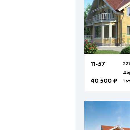
11-57
221
Де
40 500 ₽
1 э