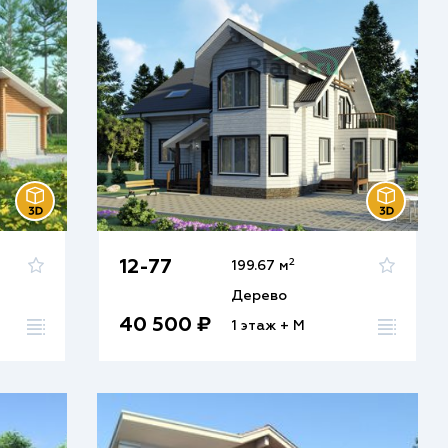
2
12-77
199.67 м
Дерево
40 500 ₽
1 этаж + М