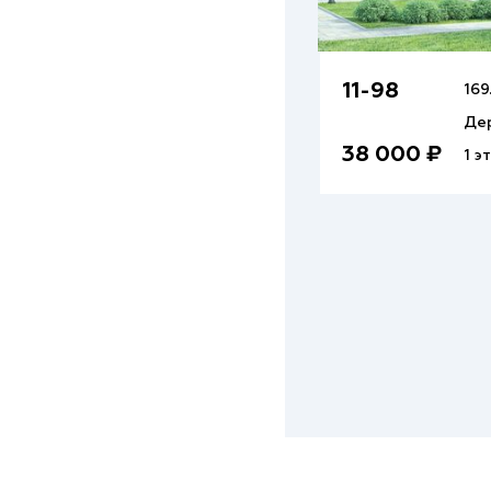
11-98
169
Де
38 000 ₽
1 э