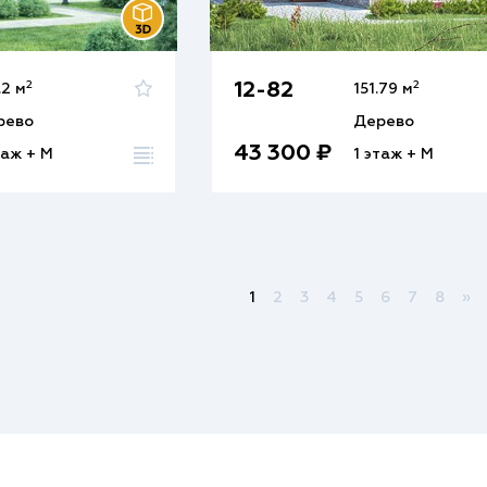
2
2
12-82
.2 м
151.79 м
рево
Дерево
43 300 ₽
таж + М
1 этаж + М
1
2
3
4
5
6
7
8
»