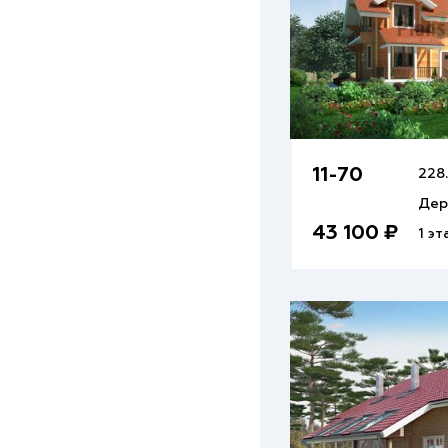
11-70
228.
Дер
43 100 ₽
1 эт