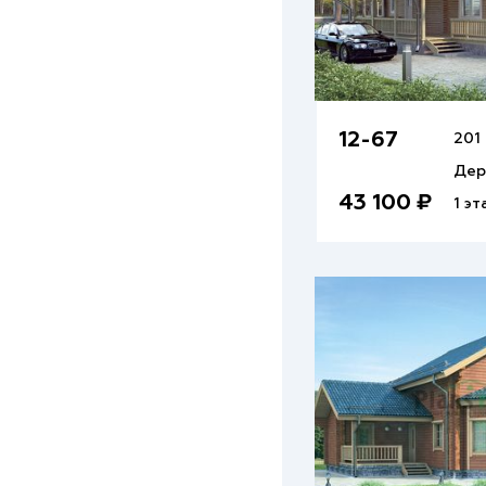
12-67
201
Дер
43 100 ₽
1 эт