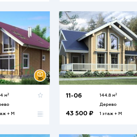
2
2
11-06
.4 м
144.8 м
рево
Дерево
43 500 ₽
таж + М
1 этаж + М