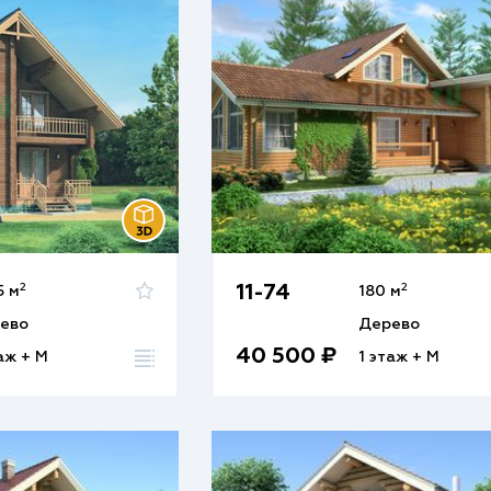
2
2
11-74
5 м
180 м
ево
Дерево
40 500 ₽
аж + М
1 этаж + М