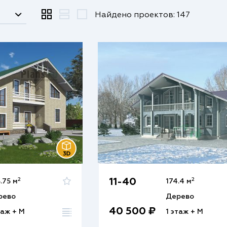
Найдено проектов: 147
2
2
11-40
.75 м
174.4 м
рево
Дерево
40 500 ₽
таж + М
1 этаж + М