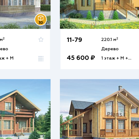
2
2
11-79
 м
220.1 м
ево
Дерево
45 600 ₽
аж + М
1 этаж + М + Ц