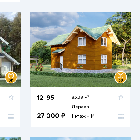
2
12-95
83.38 м
Дерево
27 000 ₽
1 этаж + М