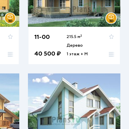
2
11-00
215.5 м
Дерево
40 500 ₽
1 этаж + М