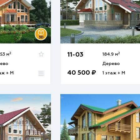
2
2
11-03
53 м
184.9 м
ево
Дерево
40 500 ₽
аж + М
1 этаж + М