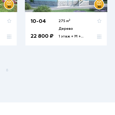
2
10-04
275 м
Дерево
22 800 ₽
1 этаж + М + Ц
8