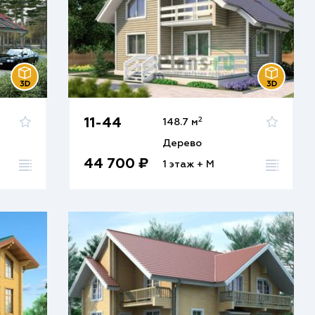
2
11-44
148.7 м
Дерево
44 700 ₽
1 этаж + М