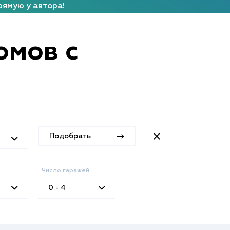
рямую у автора!
омов с
Подобрать
Число гаражей
0 - 4