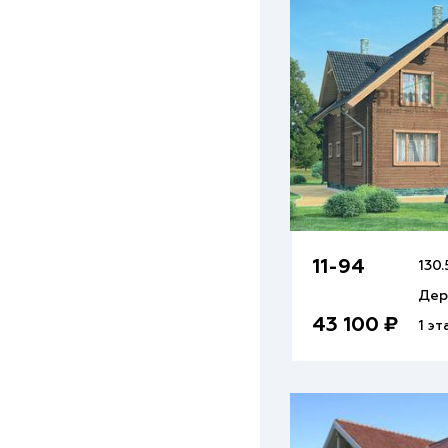
11-94
130.
Дер
43 100 ₽
1 эт