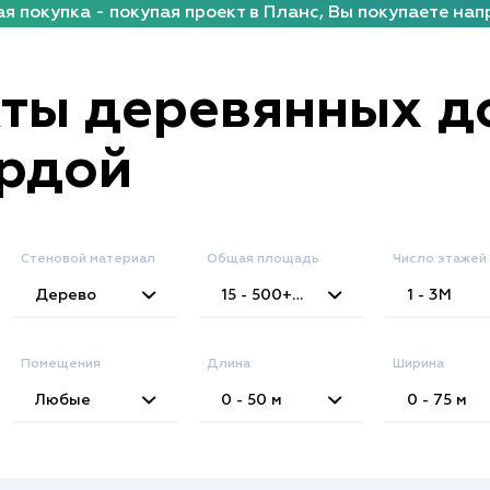
я покупка - покупая проект в Планс, Вы покупаете нап
ты деревянных д
рдой
Стеновой материал
Общая площадь
Число этажей
2
Дерево
15 - 500+
м
1 - 3
М
Помещения
Длина
Ширина
Любые
0 - 50
м
0 - 75
м