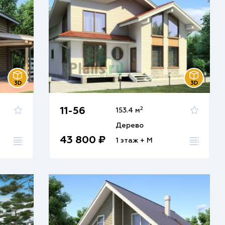
2
11-56
153.4 м
Дерево
43 800 ₽
1 этаж + М