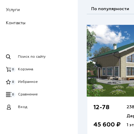
По популярности
Услуги
Контакты
Поиск по сайту
Корзина
0
Избранное
0
Сравнение
0
12-78
238
Вход
Де
45 600 ₽
1 э