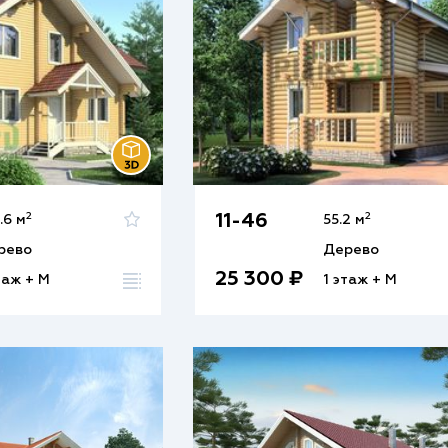
2
2
11-46
.6 м
55.2 м
рево
Дерево
25 300 ₽
таж + М
1 этаж + М