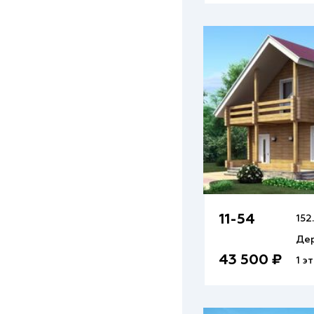
11-54
152
Де
43 500 ₽
1 э