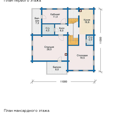
План первого этажа
План мансардного этажа