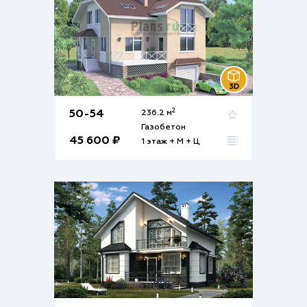
2
50-54
236.2 м
Газобетон
45 600 ₽
1 этаж + М + Ц