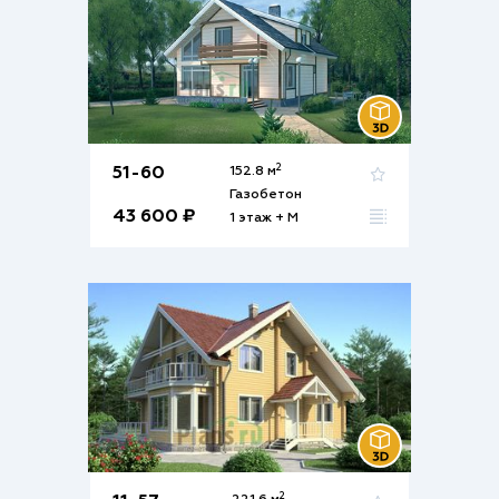
2
51-60
152.8 м
Газобетон
43 600 ₽
1 этаж + М
2