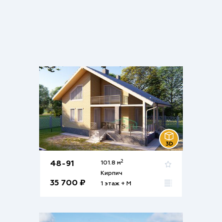
2
48-91
101.8 м
Кирпич
35 700 ₽
1 этаж + М