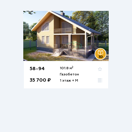
2
58-94
101.8 м
Газобетон
35 700 ₽
1 этаж + М