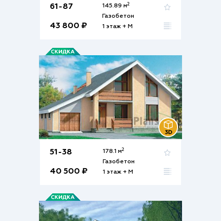
2
61-87
145.89 м
Газобетон
43 800 ₽
1 этаж + М
2
51-38
178.1 м
Газобетон
40 500 ₽
1 этаж + М