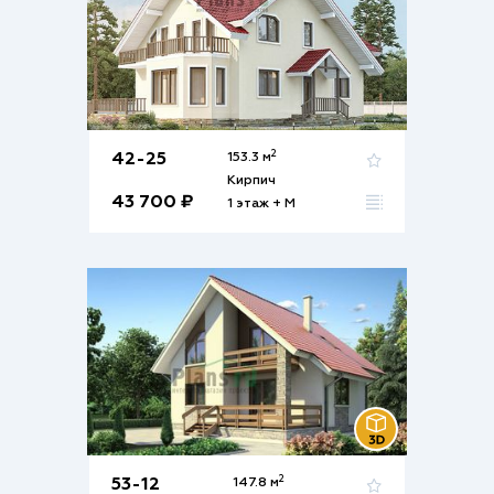
2
42-25
153.3 м
Кирпич
43 700 ₽
1 этаж + М
2
53-12
147.8 м