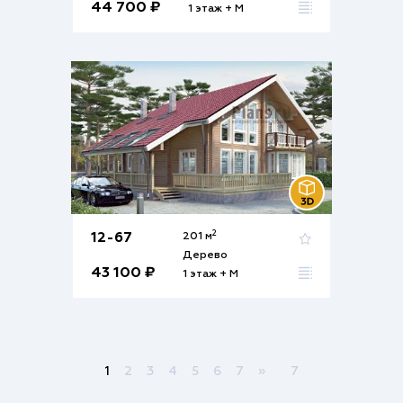
44 700 ₽
1 этаж + М
2
12-67
201 м
Дерево
43 100 ₽
1 этаж + М
1
2
3
4
5
6
7
»
7