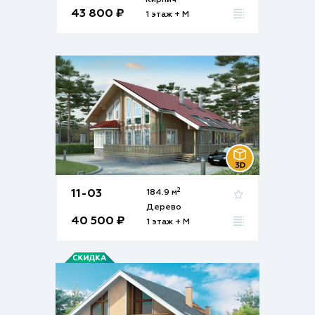
Кирпич
43 800 ₽
1 этаж + М
2
11-03
184.9 м
Дерево
40 500 ₽
1 этаж + М