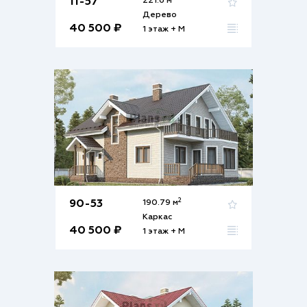
11-57
221.6 м
Дерево
40 500 ₽
1 этаж + М
2
90-53
190.79 м
Каркас
40 500 ₽
1 этаж + М