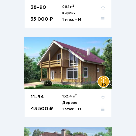
2
38-90
96.1 м
Кирпич
35 000 ₽
1 этаж + М
2
11-54
152.4 м
Дерево
43 500 ₽
1 этаж + М