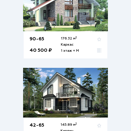
2
90-65
176.32 м
Каркас
40 500 ₽
1 этаж + М
2
42-65
145.89 м