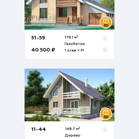
2
51-59
178.1 м
Газобетон
40 500 ₽
1 этаж + М
2
11-44
148.7 м
Дерево