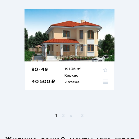
2
90-49
191.36 м
Каркас
40 500 ₽
2 этажа
1
2
»
2