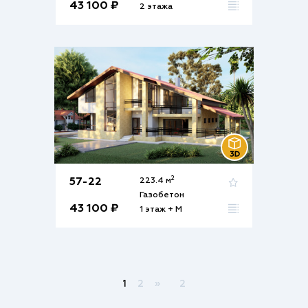
43 100 ₽
2 этажа
2
57-22
223.4 м
Газобетон
43 100 ₽
1 этаж + М
1
2
»
2