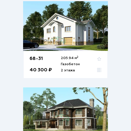
2
68-31
205.94 м
Газобетон
40 300 ₽
2 этажа