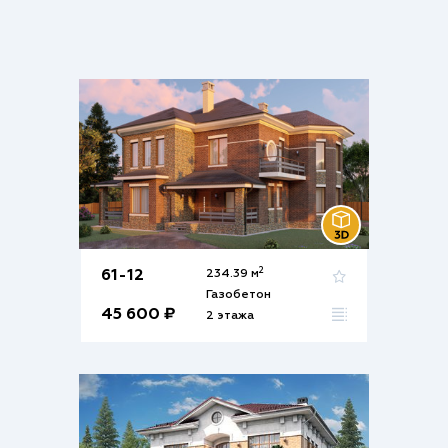
2
61-12
234.39 м
Газобетон
45 600 ₽
2 этажа