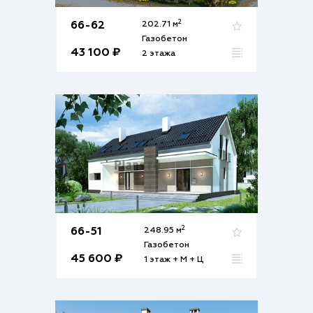
2
66-62
202.71 м
Газобетон
43 100 ₽
2 этажа
2
66-51
248.95 м
Газобетон
45 600 ₽
1 этаж + М + Ц