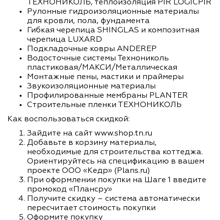
ТЕХНОНИКОЛЬ, теплоизоляция PIR LOGICPIR
Рулонные гидроизоляционные материалы
для кровли, пола, фундамента
Гибкая черепица SHINGLAS и композитная
черепица LUXARD
Подкладочные ковры ANDEREP
Водосточные системы Технониколь
пластиковая/МАКСИ/Металлическая
Монтажные пены, мастики и праймеры
Звукоизоляционные материалы
2
66-64
74.8 м
Профилированные мембраны PLANTER
Строительные пленки ТЕХНОНИКОЛЬ
Газобетон
35 000 ₽
1 этаж + М
Как воспользоваться скидкой:
Зайдите на сайт www.shop.tn.ru
Добавьте в корзину материалы,
необходимые для строительства коттеджа.
Ориентируйтесь на спецификацию в вашем
проекте ООО «Кедр» (Plans.ru)
При оформлении покупки на Шаге 1 введите
промокод «Плансру»
Получите скидку – система автоматически
пересчитает стоимость покупки
Оформите покупку