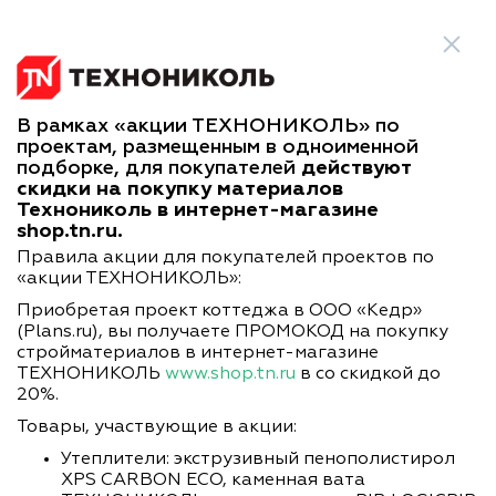
Всегда выгодная покупка - покупая проект в Планс, Вы покупаете
напрямую у автора!
В рамках «акции ТЕХНОНИКОЛЬ» по
проектам, размещенным в одноименной
Проекты домов с акцией
подборке, для покупателей
действуют
скидки на покупку материалов
ТЕХНОНИКОЛЬ
Технониколь в интернет-магазине
shop.tn.ru.
Настроить поиск
Правила акции для покупателей проектов по
«акции ТЕХНОНИКОЛЬ»:
Приобретая проект коттеджа в ООО «Кедр»
(Plans.ru), вы получаете ПРОМОКОД на покупку
стройматериалов в интернет-магазине
Найдено проектов: 341
ТЕХНОНИКОЛЬ
www.shop.tn.ru
в со скидкой до
20%.
По популярности
Товары, участвующие в акции:
Утеплители: экструзивный пенополистирол
XPS CARBON ECO, каменная вата