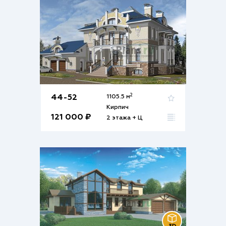
2
44-52
1105.5 м
Кирпич
121 000 ₽
2 этажа + Ц