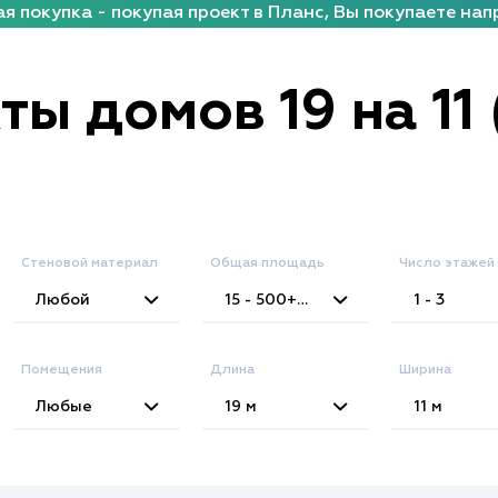
я покупка - покупая проект в Планс, Вы покупаете нап
ы домов 19 на 11 (
Стеновой материал
Общая площадь
Число этажей
2
Любой
15 - 500+
м
1 - 3
Помещения
Длина
Ширина
Любые
19
м
11
м