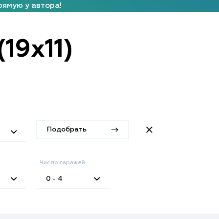
рямую у автора!
19x11)
Подобрать
Число гаражей
0 - 4