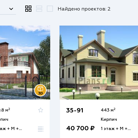
Найдено проектов: 2
2
2
35-91
.8 м
443 м
рпич
Кирпич
40 700 ₽
1 этаж + М + Ц
1 этаж + М + Ц