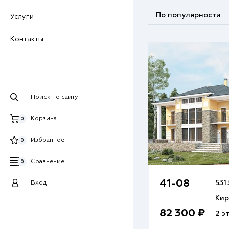
По популярности
Услуги
Контакты
Поиск по сайту
Корзина
0
Избранное
0
Сравнение
0
41-08
531.
Вход
Кир
82 300 ₽
2 э