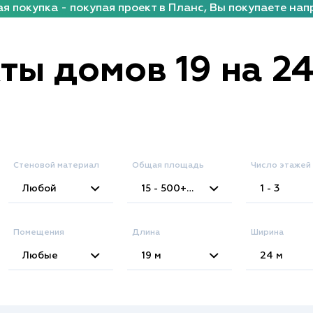
я покупка - покупая проект в Планс, Вы покупаете нап
ты домов 19 на 24
Стеновой материал
Общая площадь
Число этажей
2
Любой
15 - 500+
м
1 - 3
Помещения
Длина
Ширина
Любые
19
м
24
м