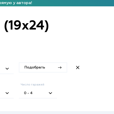
рямую у автора!
 (19x24)
Подобрать
Число гаражей
0 - 4