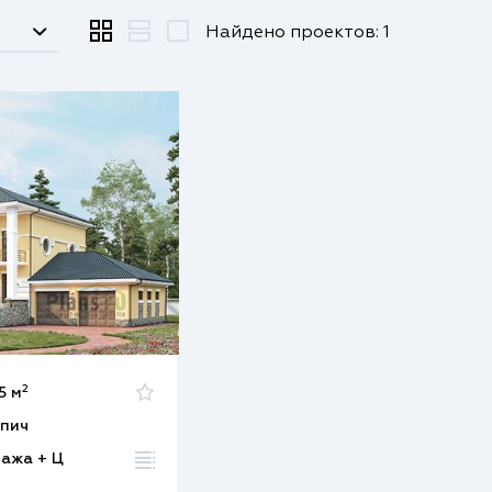
Найдено проектов: 1
2
5 м
пич
тажа + Ц