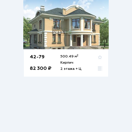
2
42-79
500.49 м
Кирпич
82 300 ₽
2 этажа + Ц