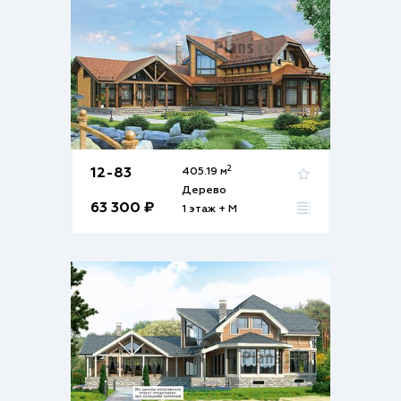
2
12-83
405.19 м
Дерево
63 300 ₽
1 этаж + М