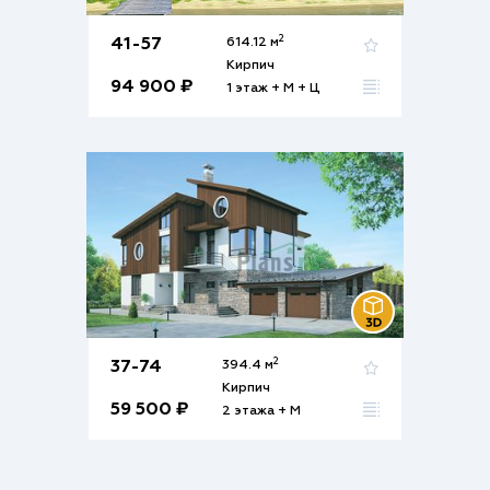
2
41-57
614.12 м
Кирпич
94 900 ₽
1 этаж + М + Ц
2
37-74
394.4 м
Кирпич
59 500 ₽
2 этажа + М