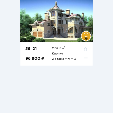
2
36-21
1102.8 м
Кирпич
96 800 ₽
2 этажа + М + Ц