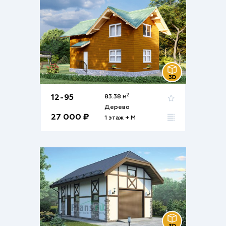
2
12-95
83.38 м
Дерево
27 000 ₽
1 этаж + М