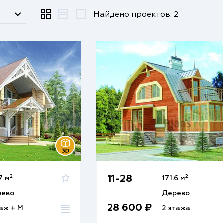
Найдено проектов: 2
2
2
11-28
7 м
171.6 м
рево
Дерево
28 600 ₽
таж + М
2 этажа