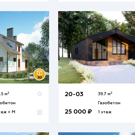
2
2
20-03
.5 м
39.7 м
зобетон
Газобетон
25 000 ₽
таж + М
1 этаж