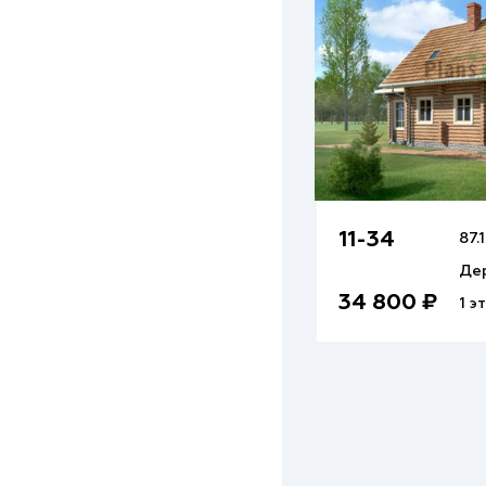
11-34
87.
Де
34 800 ₽
1 э