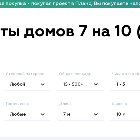
я покупка - покупая проект в Планс, Вы покупаете нап
ты домов 7 на 10 
Стеновой материал
Общая площадь
Число этажей
2
Любой
15 - 500+
м
1 - 3
Помещения
Длина
Ширина
Любые
7
м
10
м