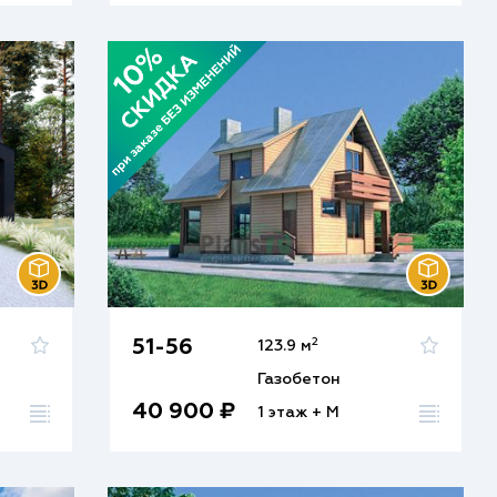
2
51-56
123.9 м
Газобетон
40 900 ₽
1 этаж + М