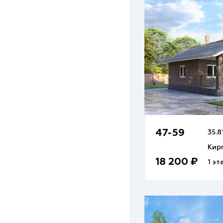
47-59
35.8
Кир
18 200 ₽
1 эт