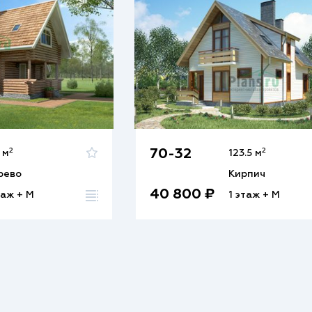
2
2
70-32
1 м
123.5 м
рево
Кирпич
40 800 ₽
таж + М
1 этаж + М