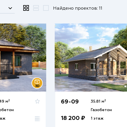
Найдено проектов: 11
2
2
69-09
49 м
35.81 м
обетон
Газобетон
18 200 ₽
таж
1 этаж