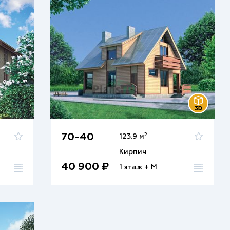
2
70-40
123.9 м
Кирпич
40 900 ₽
1 этаж + М