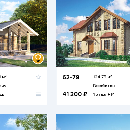
2
2
62-79
1 м
124.73 м
пич
Газобетон
41 200 ₽
аж
1 этаж + М