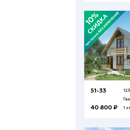
51-33
123
Га
40 800 ₽
1 э