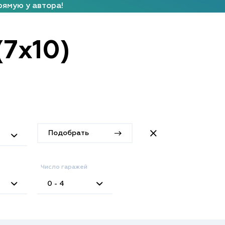
рямую у автора!
(7x10)
Подобрать
Число гаражей
0 - 4