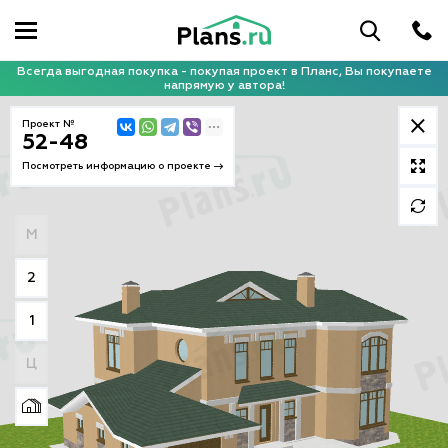
Всегда выгодная покупка - покупая проект в Планс, Вы покупаете
напрямую у автора!
Проект №
52-48
Посмотреть информацию о проекте
М
2
1
Ц