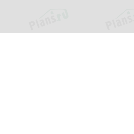
ия
Услуги
и
Внесение изменений
ь?
Адаптация проекта
ки
Помощь в выборе проекта
оставка
Индивидуальное
проектирование
ответы
Кредит или рассрочка