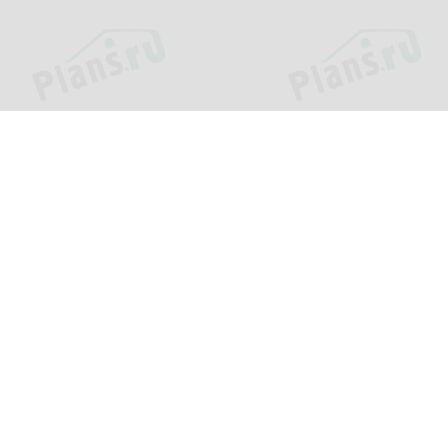
Проекты
Информац
Каталог проектов
О компани
»
Подборки проектов
Как заказат
еджей.
Зачем нужен проект?
Цены и сро
Пример проекта
Оплата и д
Популярные проекты
Вопросы и 
Фотографии построенных
Контакты