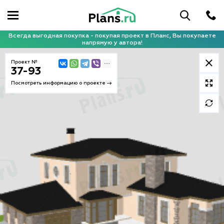
Всегда выгодная покупка - покупая проект в Планс, Вы покупаете
напрямую у автора!
Проект №
37-93
Посмотреть информацию о проекте