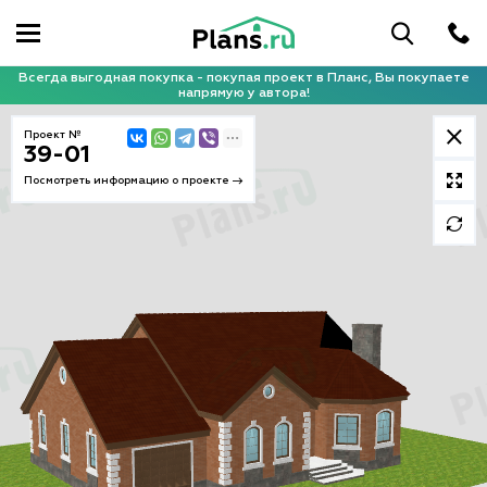
Всегда выгодная покупка - покупая проект в Планс, Вы покупаете
напрямую у автора!
Проект №
39-01
Посмотреть информацию о проекте