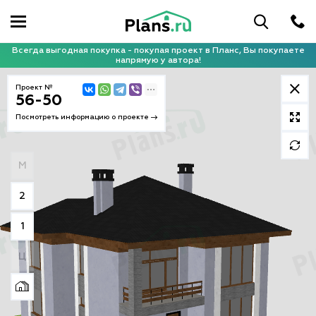
Всегда выгодная покупка - покупая проект в Планс, Вы покупаете
напрямую у автора!
Проект №
56-50
Посмотреть информацию о проекте
М
2
1
Ц