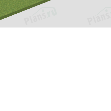
ия
Услуги
и
Внесение изменений
ь?
Адаптация проекта
ки
Помощь в выборе проекта
оставка
Индивидуальное
проектирование
ответы
Кредит или рассрочка