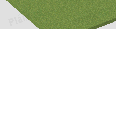
Проекты
Информац
Каталог проектов
О компани
»
Подборки проектов
Как заказат
еджей.
Зачем нужен проект?
Цены и сро
Пример проекта
Оплата и д
Популярные проекты
Вопросы и 
Фотографии построенных
Контакты