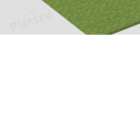
Проекты
Информац
Каталог проектов
О компани
»
Подборки проектов
Как заказат
еджей.
Зачем нужен проект?
Цены и сро
Пример проекта
Оплата и д
Популярные проекты
Вопросы и 
Фотографии построенных
Контакты