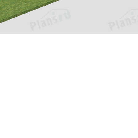
ия
Услуги
и
Внесение изменений
ь?
Адаптация проекта
ки
Помощь в выборе проекта
оставка
Индивидуальное
проектирование
ответы
Кредит или рассрочка