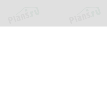
Проекты
Информац
Каталог проектов
О компани
»
Подборки проектов
Как заказат
еджей.
Зачем нужен проект?
Цены и сро
Пример проекта
Оплата и д
Популярные проекты
Вопросы и 
Фотографии построенных
Контакты