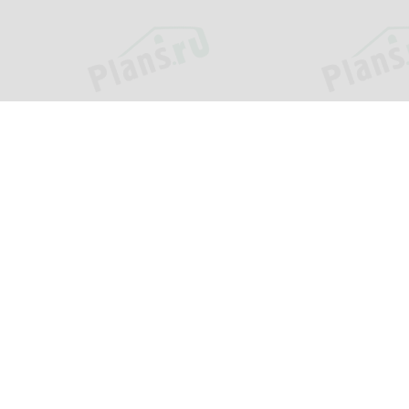
ия
Услуги
и
Внесение изменений
ь?
Адаптация проекта
ки
Помощь в выборе проекта
оставка
Индивидуальное
проектирование
ответы
Кредит или рассрочка