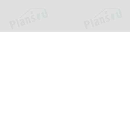
Проекты
Информац
Каталог проектов
О компани
»
Подборки проектов
Как заказат
еджей.
Зачем нужен проект?
Цены и сро
Пример проекта
Оплата и д
Популярные проекты
Вопросы и 
Фотографии построенных
Контакты