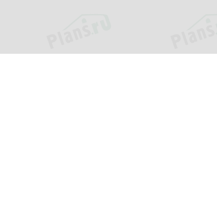
ия
Услуги
и
Внесение изменений
ь?
Адаптация проекта
ки
Помощь в выборе проекта
оставка
Индивидуальное
проектирование
ответы
Кредит или рассрочка