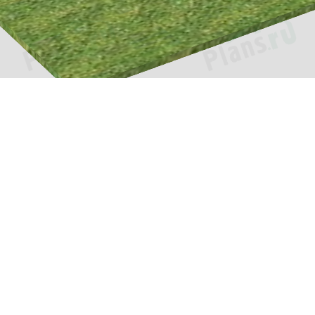
Проекты
Информац
Каталог проектов
О компани
»
Подборки проектов
Как заказат
еджей.
Зачем нужен проект?
Цены и сро
Пример проекта
Оплата и д
Популярные проекты
Вопросы и 
Фотографии построенных
Контакты