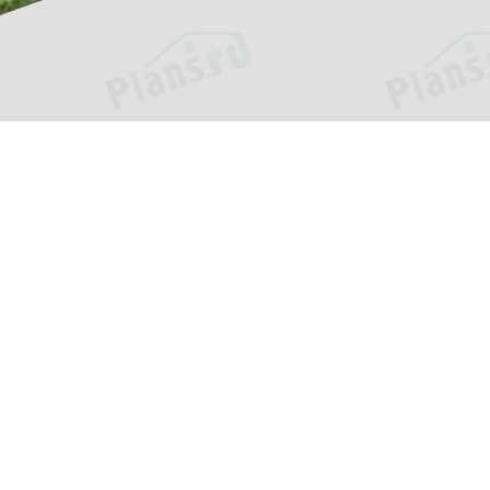
ия
Услуги
и
Внесение изменений
ь?
Адаптация проекта
ки
Помощь в выборе проекта
оставка
Индивидуальное
проектирование
ответы
Кредит или рассрочка