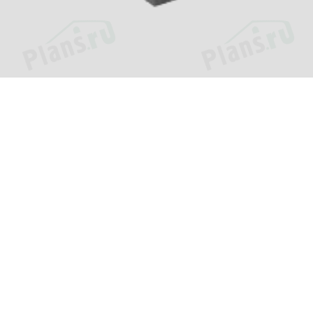
Проекты
Информац
Каталог проектов
О компани
»
Подборки проектов
Как заказат
еджей.
Зачем нужен проект?
Цены и сро
Пример проекта
Оплата и д
Популярные проекты
Вопросы и 
Фотографии построенных
Контакты