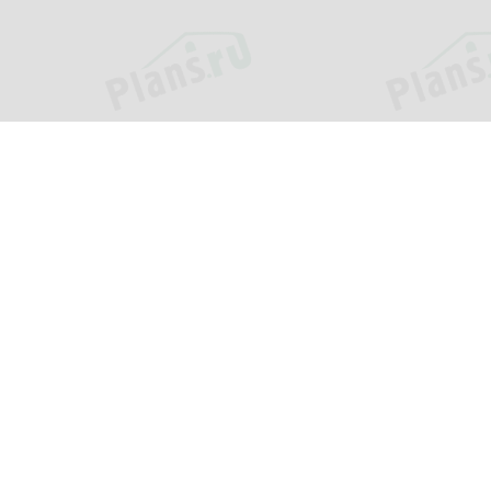
ия
Услуги
и
Внесение изменений
ь?
Адаптация проекта
ки
Помощь в выборе проекта
оставка
Индивидуальное
проектирование
ответы
Кредит или рассрочка