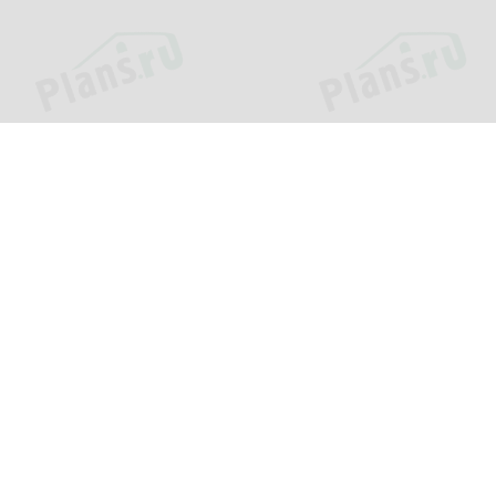
Проекты
Информац
Каталог проектов
О компани
»
Подборки проектов
Как заказат
еджей.
Зачем нужен проект?
Цены и сро
Пример проекта
Оплата и д
Популярные проекты
Вопросы и 
Фотографии построенных
Контакты