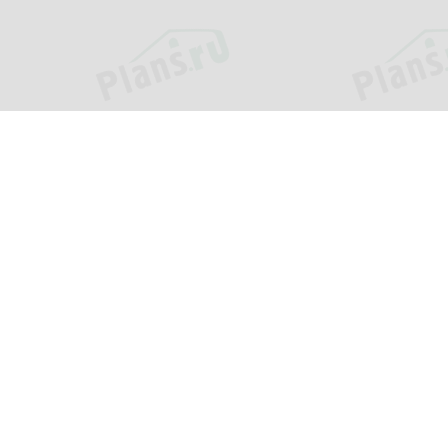
ия
Услуги
и
Внесение изменений
ь?
Адаптация проекта
ки
Помощь в выборе проекта
оставка
Индивидуальное
проектирование
ответы
Кредит или рассрочка