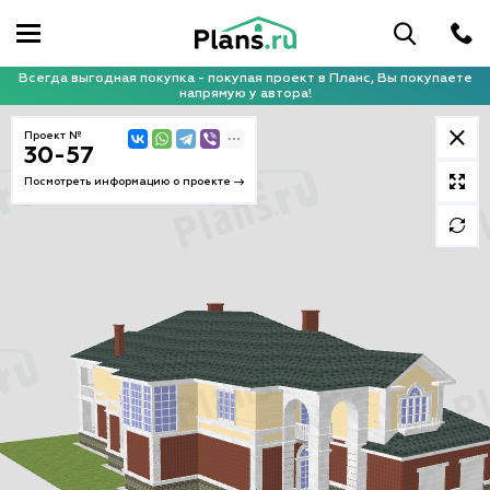
Всегда выгодная покупка - покупая проект в Планс, Вы покупаете
напрямую у автора!
Проект №
30-57
Посмотреть информацию о проекте