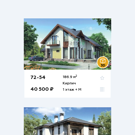
2
72-54
186.9 м
Кирпич
40 500 ₽
1 этаж + М