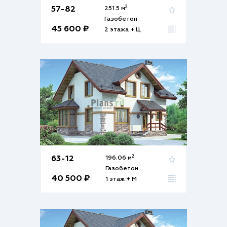
2
57-82
251.5 м
Газобетон
45 600 ₽
2 этажа + Ц
2
63-12
196.06 м
Газобетон
40 500 ₽
1 этаж + М