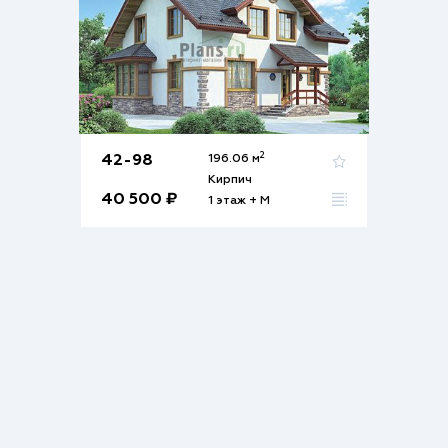
2
42-98
196.06 м
Кирпич
40 500 ₽
1 этаж + М