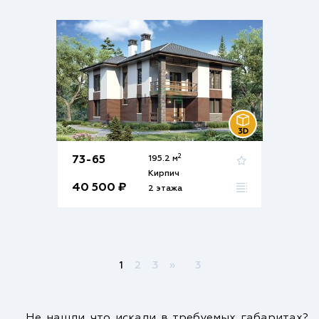
2
73-65
195.2 м
Кирпич
40 500 ₽
2 этажа
1
2
3
»
3
Не нашли что искали в требуемых габаритах?