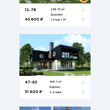
2
12-78
238.75 м
Дерево
45 600 ₽
1 этаж + М
2
47-83
196.7 м
Кирпич
51 800 ₽
2 этажа