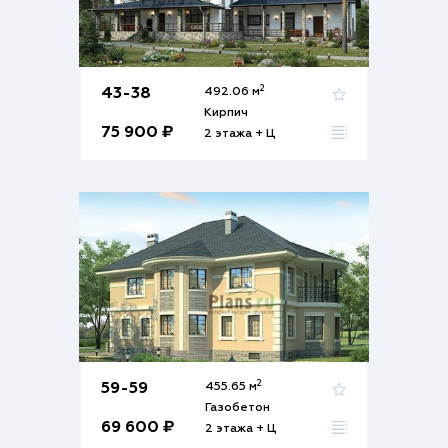
2
43-38
492.06 м
Кирпич
75 900 ₽
2 этажа + Ц
2
59-59
455.65 м
Газобетон
69 600 ₽
2 этажа + Ц