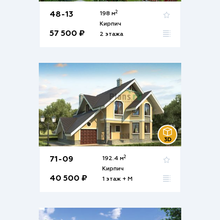
2
48-13
198 м
Кирпич
57 500 ₽
2 этажа
2
71-09
192.4 м
Кирпич
40 500 ₽
1 этаж + М