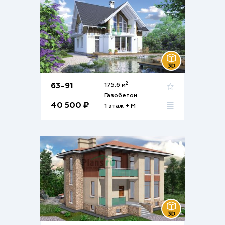
2
63-91
175.6 м
Газобетон
40 500 ₽
1 этаж + М