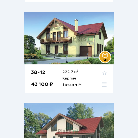
2
38-12
222.7 м
Кирпич
43 100 ₽
1 этаж + М