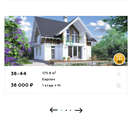
2
38-44
175.6 м
Кирпич
38 000 ₽
1 этаж + М