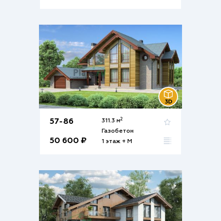
2
57-86
311.3 м
Газобетон
50 600 ₽
1 этаж + М