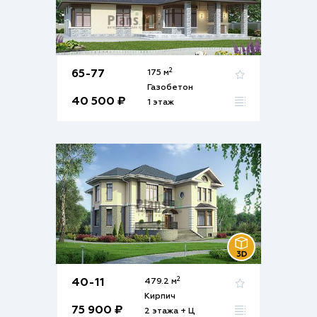
2
65-77
175 м
Газобетон
40 500 ₽
1 этаж
2
40-11
479.2 м
Кирпич
75 900 ₽
2 этажа + Ц