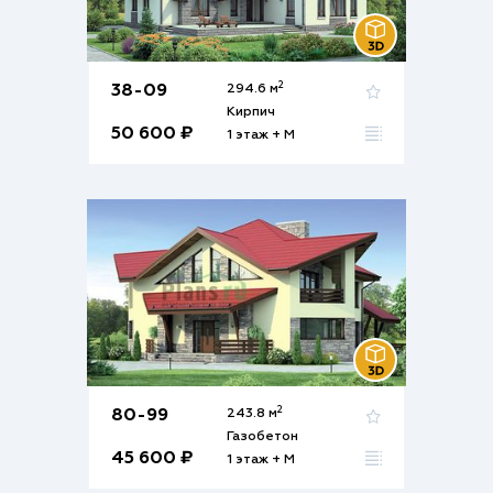
2
38-09
294.6 м
Кирпич
50 600 ₽
1 этаж + М
2
80-99
243.8 м
Газобетон
45 600 ₽
1 этаж + М