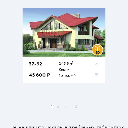
2
37-92
243.8 м
Кирпич
45 600 ₽
1 этаж + М
1
2
»
2
Не нашли что искали в требуемых габаритах?