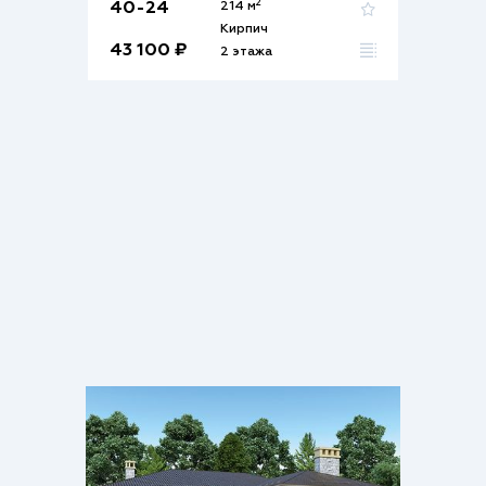
2
40-24
214 м
Кирпич
43 100 ₽
2 этажа