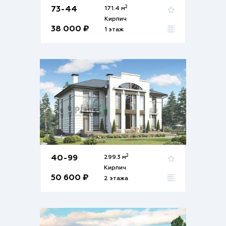
2
73-44
171.4 м
Кирпич
38 000 ₽
1 этаж
2
40-99
299.3 м
Кирпич
50 600 ₽
2 этажа