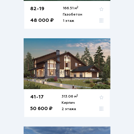
2
82-19
166.51 м
Газобетон
48 000 ₽
1 этаж
2
41-17
313.06 м
Кирпич
50 600 ₽
2 этажа