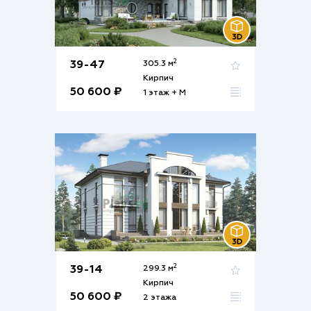
2
39-47
305.3 м
Кирпич
50 600 ₽
1 этаж + М
2
39-14
299.3 м
Кирпич
50 600 ₽
2 этажа