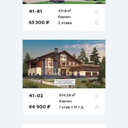
2
41-81
411.8 м
Кирпич
63 300 ₽
2 этажа
2
41-02
614.28 м
Кирпич
94 900 ₽
1 этаж + М + Ц