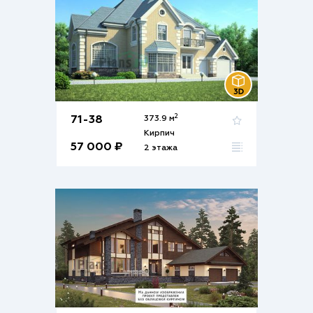
2
71-38
373.9 м
Кирпич
57 000 ₽
2 этажа