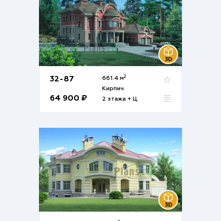
2
32-87
661.4 м
Кирпич
64 900 ₽
2 этажа + Ц