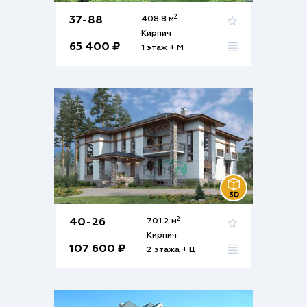
2
37-88
408.8 м
Кирпич
65 400 ₽
1 этаж + М
2
40-26
701.2 м
Кирпич
107 600 ₽
2 этажа + Ц