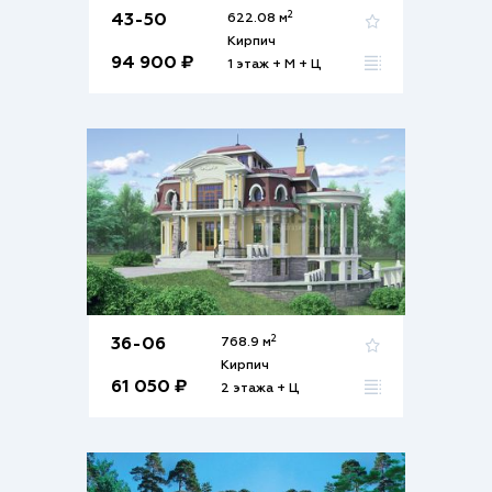
2
43-50
622.08 м
Кирпич
94 900 ₽
1 этаж + М + Ц
2
36-06
768.9 м
Кирпич
61 050 ₽
2 этажа + Ц