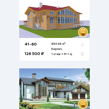
2
41-60
893.66 м
Кирпич
126 500 ₽
1 этаж + М + Ц