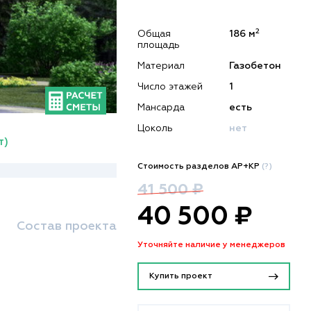
2
Общая
186 м
площадь
Материал
Газобетон
Число этажей
1
Мансарда
есть
Цоколь
нет
т)
Стоимость разделов АР+КР
(?)
41 500 ₽
40 500 ₽
Состав проекта
Уточняйте наличие у менеджеров
Купить проект