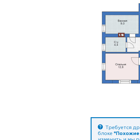
Требуется др
блоке
"Похожие
изменить и мы 