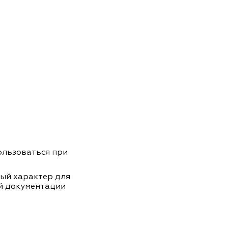
пользоваться при
ный характер для
й документации