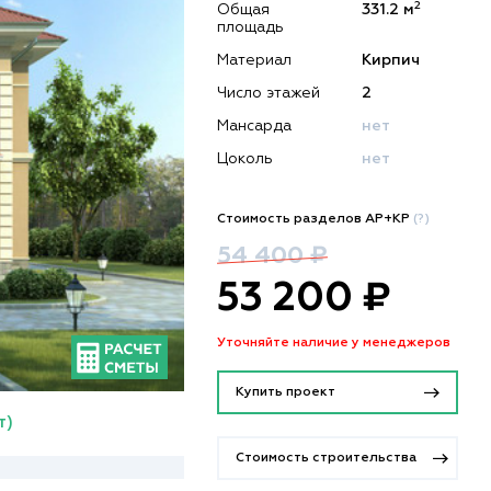
2
Общая
331.2 м
площадь
Материал
Кирпич
Число этажей
2
Мансарда
нет
Цоколь
нет
Стоимость разделов АР+КР
(?)
54 400 ₽
53 200 ₽
Уточняйте наличие у менеджеров
Купить проект
т)
Стоимость строительства