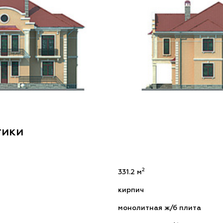
тики
2
331.2 м
кирпич
монолитная ж/б плита