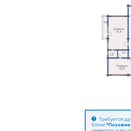
Требуется др
блоке
"Похожие
изменить и мы 