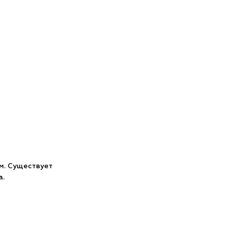
.м. Существует
а.