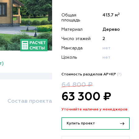
2
Общая
413.7 м
площадь
Материал
Дерево
Число этажей
2
Мансарда
нет
Цоколь
нет
т)
Стоимость разделов АР+КР
(?)
64 800 ₽
63 300 ₽
Состав проекта
Уточняйте наличие у менеджеров
Купить проект