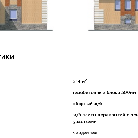
тики
2
214 м
газобетонные блоки 300мм
сборный ж/б
ж/б плиты перекрытий с м
участками
чердачная