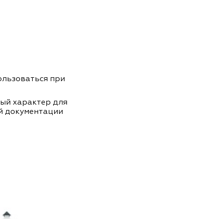
пользоваться при
ный характер для
й документации