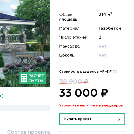
2
Общая
214 м
площадь
Материал
Газобетон
Число этажей
2
Мансарда
нет
Цоколь
нет
Стоимость разделов АР+КР
(?)
38 900 ₽
33 000 ₽
т)
Уточняйте наличие у менеджеров
Купить проект
Состав проекта