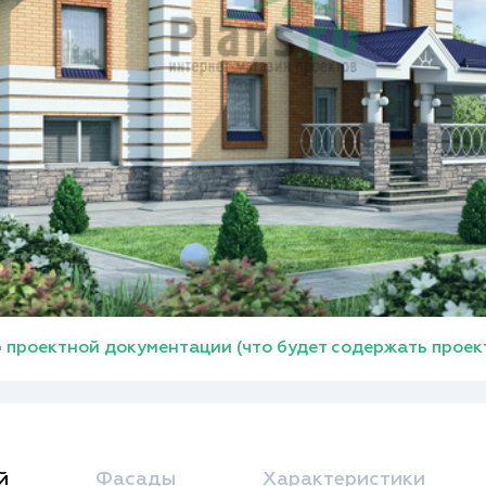
 проектной документации (что будет содержать проек
й
Фасады
Характеристики