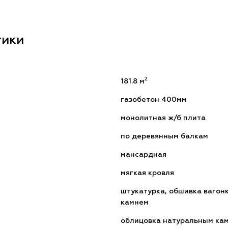
тики
2
181.8 м
газобетон 400мм
монолитная ж/б плита
по деревянным балкам
мансардная
мягкая кровля
штукатурка, обшивка вагон
камнем
облицовка натуральным ка