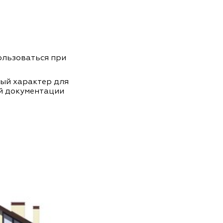
пользоваться при
ный характер для
й документации