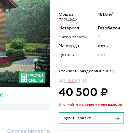
2
Общая
181.8 м
площадь
Материал
Газобетон
Число этажей
1
Мансарда
есть
Цоколь
нет
Стоимость разделов АР+КР
(?)
41 500 ₽
40 500 ₽
т)
Уточняйте наличие у менеджеров
Купить проект
Состав проекта