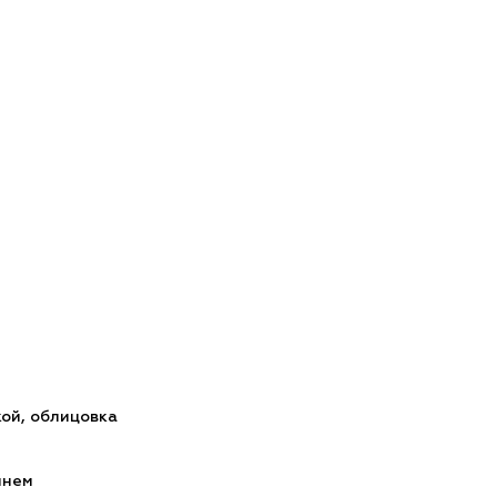
кой, облицовка
мнем