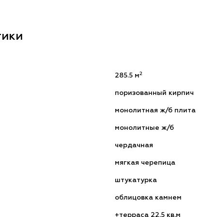
тики
2
285.5 м
поризованный кирпич
монолитная ж/б плита
монолитные ж/б
чердачная
мягкая черепица
штукатурка
облицовка камнем
+терраса 22.5 кв.м