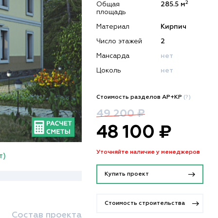
2
Общая
285.5 м
площадь
Материал
Кирпич
Число этажей
2
Мансарда
нет
Цоколь
нет
Стоимость разделов АР+КР
(?)
49 200 ₽
48 100 ₽
Уточняйте наличие у менеджеров
т)
Купить проект
Стоимость строительства
Состав проекта