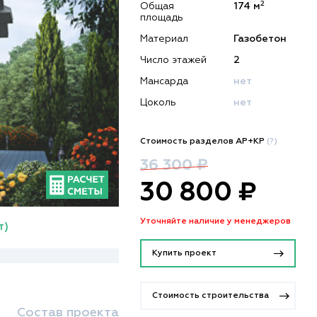
2
Общая
174 м
площадь
Материал
Газобетон
Число этажей
2
Мансарда
нет
Цоколь
нет
Стоимость разделов АР+КР
(?)
36 300 ₽
30 800 ₽
Уточняйте наличие у менеджеров
т)
Купить проект
Стоимость строительства
Состав проекта