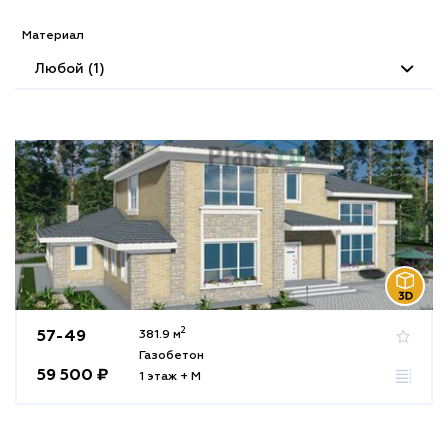
Материал
Любой (1)
2
57-49
381.9 м
Газобетон
59 500 ₽
1 этаж + М