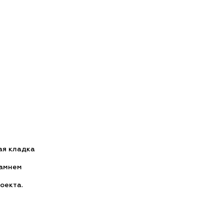
ая кладка
камнем
оекта.