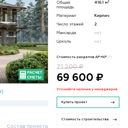
2
Общая
416.1 м
площадь
Материал
Кирпич
Число этажей
2
Мансарда
нет
Цоколь
нет
Стоимость разделов АР+КР
(?)
71 200 ₽
69 600 ₽
Уточняйте наличие у менеджеров
т)
Купить проект
Стоимость строительства
Состав проекта