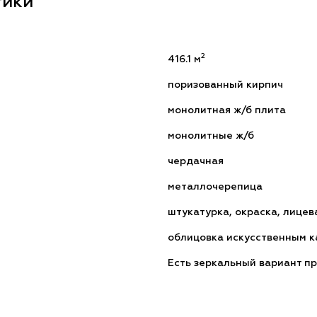
тики
2
416.1 м
поризованный кирпич
монолитная ж/б плита
монолитные ж/б
чердачная
металлочерепица
штукатурка, окраска, лицев
облицовка искусственным 
Есть зеркальный вариант пр