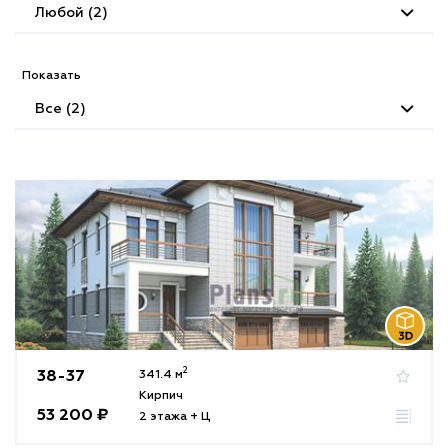
Любой (2)
Показать
Все (2)
2
38-37
341.4 м
Кирпич
53 200 ₽
2 этажа + Ц